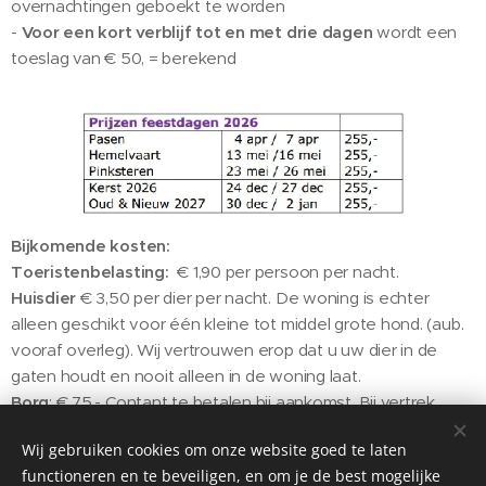
overnachtingen geboekt te worden
-
Voor een kort verblijf tot en met drie dagen
wordt een
toeslag van € 50, = berekend
Bijkomende kosten:
Toeristenbelasting:
€ 1,90 per persoon per nacht.
Huisdier
€ 3,50 per dier per nacht. De woning is echter
alleen geschikt voor één kleine tot middel grote hond. (aub.
vooraf overleg). Wij vertrouwen erop dat u uw dier in de
gaten houdt en nooit alleen in de woning laat.
Borg
: € 75,- Contant te betalen bij aankomst. Bij vertrek
wordt dit, na aftrek van evt kosten van (extra) schoonmaak,
Wij gebruiken cookies om onze website goed te laten
breuk aan u terugbetaald.
functioneren en te beveiligen, en om je de best mogelijke